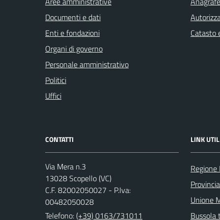
Aree amministrative
Anagrafe 
Documenti e dati
Autorizza
Enti e fondazioni
Catasto e
Organi di governo
Personale amministrativo
Politici
Uffici
CONTATTI
LINK UTIL
Via Mera n.3
Regione
13028 Scopello (VC)
Provincia 
C.F. 82002050027 - P.Iva:
Unione M
00482050028
Telefono:
(+39) 0163/731011
Bussola 